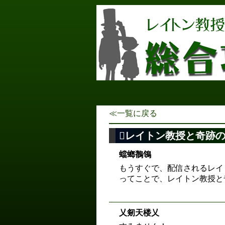
≪一覧に戻る
レイトン教授と奇跡の
蟷螂鶺鴒
もうすぐで、配信されるレイ
ってことで、レイトン教授と
乂剱天楼乂