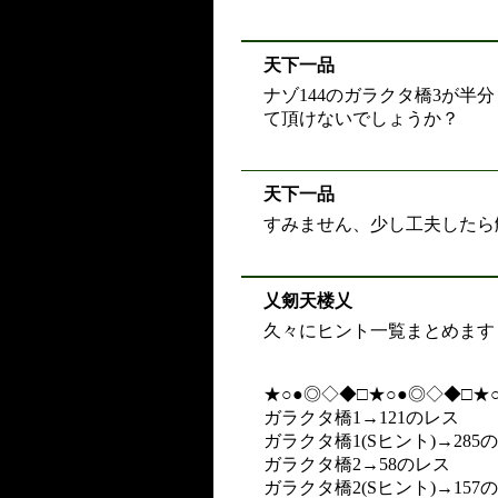
天下一品
ナゾ144のガラクタ橋3が
て頂けないでしょうか？
天下一品
すみません、少し工夫したら
乂剱天楼乂
久々にヒント一覧まとめます
★○●◎◇◆□★○●◎◇◆□★
ガラクタ橋1→121のレス
ガラクタ橋1(Sヒント)→285
ガラクタ橋2→58のレス
ガラクタ橋2(Sヒント)→157