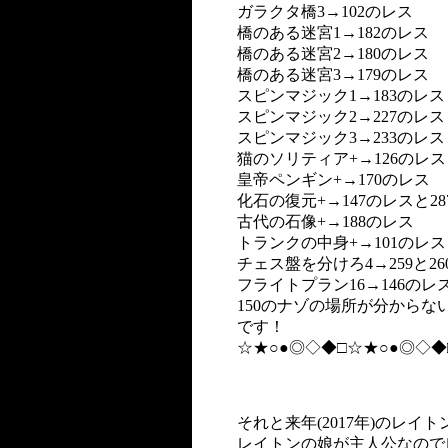
ガラクタ橋3→102のレス
橋のある迷宮1→182のレス
橋のある迷宮2→180のレス
橋のある迷宮3→179のレス
スピンマジック1→183のレス
スピンマジック2→227のレス
スピンマジック3→233のレス
猫のソリティア+→126のレス
皇帝ペンギン+→170のレス
化石の復元+→147のレスと2
古代の石像+→188のレス
トランクの中身+→101のレス
チェス盤を分けろ4→259と2
フライトプラン16→146のレ
150のナゾの場所が分からな
です！
☆★○●◎◇◆□☆★○●◎◇◆
それと来年(2017年)のレイ
レイトンの娘が主人公なので