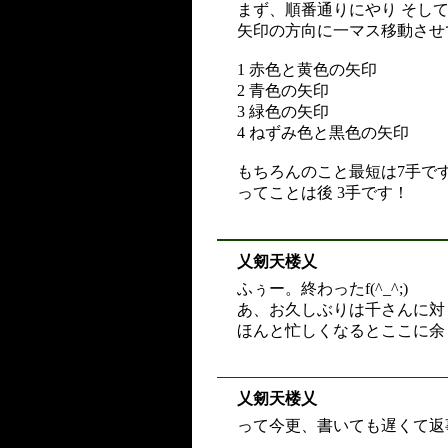
まず、順番通りにやり そし
矢印の方向に一マス移動させ
1 赤色と黄色の矢印
2 青色の矢印
3 緑色の矢印
4 ねずみ色と黒色の矢印
もちろんのこと最短は7手で
ってことは後 3手です！
乂剱天楼乂
ふぅー。終わったf(^_^;)
あ、お久しぶりは千さんに対
ほんと忙しくなるとここに余
乂剱天楼乂
って今更、書いても遅くて返