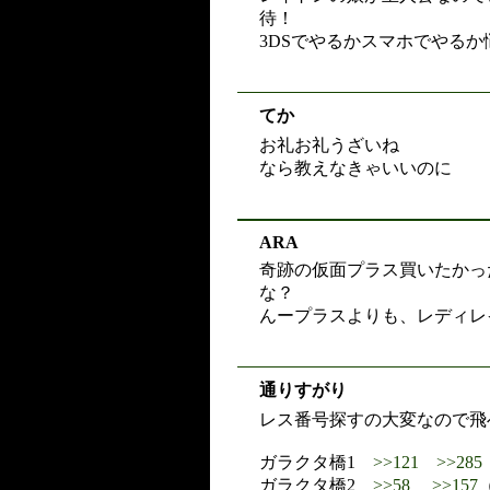
待！
3DSでやるかスマホでやるか
てか
お礼お礼うざいね
なら教えなきゃいいのに
ARA
奇跡の仮面プラス買いたかっ
な？
んープラスよりも、レディレ
通りすがり
レス番号探すの大変なので飛
ガラクタ橋1
>>121
>>285
ガラクタ橋2
>>58
>>157