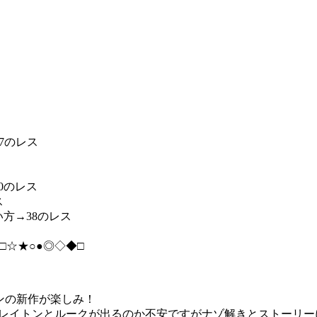
87のレス
60のレス
ス
い方→38のレス
□☆★○●◎◇◆□
トンの新作が楽しみ！
レイトンとルークが出るのか不安ですがナゾ解きとストーリー