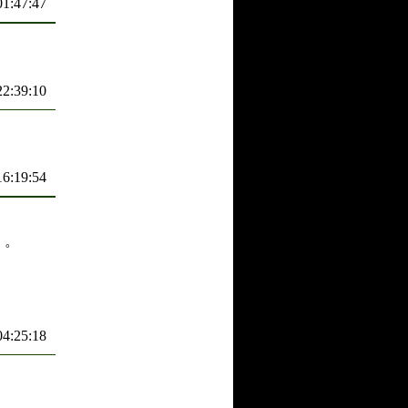
01:47:47
22:39:10
16:19:54
。。
04:25:18