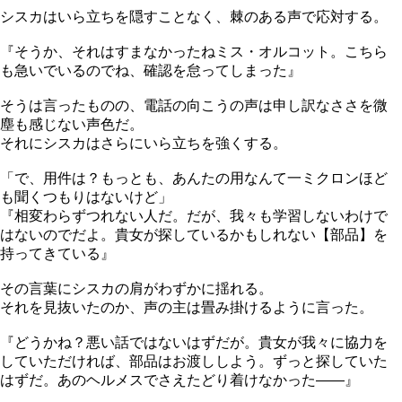
シスカはいら立ちを隠すことなく、棘のある声で応対する。
『そうか、それはすまなかったねミス・オルコット。こちら
も急いでいるのでね、確認を怠ってしまった』
そうは言ったものの、電話の向こうの声は申し訳なささを微
塵も感じない声色だ。
それにシスカはさらにいら立ちを強くする。
「で、用件は？もっとも、あんたの用なんて一ミクロンほど
も聞くつもりはないけど」
『相変わらずつれない人だ。だが、我々も学習しないわけで
はないのでだよ。貴女が探しているかもしれない【部品】を
持ってきている』
その言葉にシスカの肩がわずかに揺れる。
それを見抜いたのか、声の主は畳み掛けるように言った。
『どうかね？悪い話ではないはずだが。貴女が我々に協力を
していただければ、部品はお渡ししよう。ずっと探していた
はずだ。あのヘルメスでさえたどり着けなかった――』