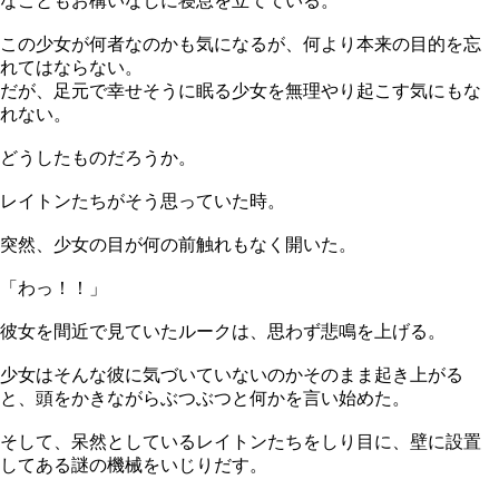
なこともお構いなしに寝息を立てている。
この少女が何者なのかも気になるが、何より本来の目的を忘
れてはならない。
だが、足元で幸せそうに眠る少女を無理やり起こす気にもな
れない。
どうしたものだろうか。
レイトンたちがそう思っていた時。
突然、少女の目が何の前触れもなく開いた。
「わっ！！」
彼女を間近で見ていたルークは、思わず悲鳴を上げる。
少女はそんな彼に気づいていないのかそのまま起き上がる
と、頭をかきながらぶつぶつと何かを言い始めた。
そして、呆然としているレイトンたちをしり目に、壁に設置
してある謎の機械をいじりだす。