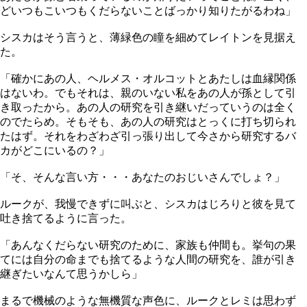
どいつもこいつもくだらないことばっかり知りたがるわね」
シスカはそう言うと、薄緑色の瞳を細めてレイトンを見据え
た。
「確かにあの人、ヘルメス・オルコットとあたしは血縁関係
はないわ。でもそれは、親のいない私をあの人が孫として引
き取ったから。あの人の研究を引き継いだっていうのは全く
のでたらめ。そもそも、あの人の研究はとっくに打ち切られ
たはず。それをわざわざ引っ張り出して今さから研究するバ
カがどこにいるの？」
「そ、そんな言い方・・・あなたのおじいさんでしょ？」
ルークが、我慢できずに叫ぶと、シスカはじろりと彼を見て
吐き捨てるように言った。
「あんなくだらない研究のために、家族も仲間も。挙句の果
てには自分の命までも捨てるような人間の研究を、誰が引き
継ぎたいなんて思うかしら」
まるで機械のような無機質な声色に、ルークとレミは思わず