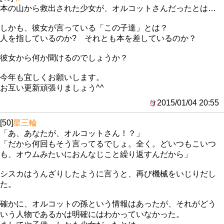
本の山から救出された少女が、オルコットさんだったとは…
しかも、彼女が言っている「この子達」とは？
人を指しているのか? それとも本を差しているのか？
彼女から何か聞けるのでしょうか？
今年も宜しくお願いします。
お互い更新頑張りましょう^^
2015/01/04 20:55
[50]
星三輪
「あ、あなたが、オルコットさん！？」
「だから何回もそう言ってるでしょ。全く。どいつもこいつ
も、オウムみたいにおんなじこと繰り返すんだから」
シスカはうんざりしたように言うと、再び機械をいじりだし
た。
確かに、オルコットの孫という情報はあったが、それがどう
いう人物であるかは明確にはわかっていなかった。