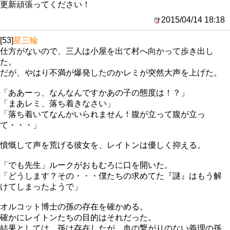
更新頑張ってください！
2015/04/14 18:18
[53]
星三輪
仕方がないので、三人は小屋を出て村へ向かって歩き出し
た。
だが、やはり不満が爆発したのかレミが突然大声を上げた。
「ああーっ、なんなんですかあの子の態度は！？」
「まあレミ、落ち着きなさい」
「落ち着いてなんかいられません！腹が立って腹が立っ
て・・・」
憤慨して声を荒げる彼女を、レイトンは優しく抑える。
「でも先生」ルークがおもむろに口を開いた。
「どうします？その・・・僕たちの求めてた『謎』はもう解
けてしまったようで」
オルコット博士の孫の存在を確かめる。
確かにレイトンたちの目的はそれだった。
結果としては、孫は存在したが、血の繋がりのない義理の孫