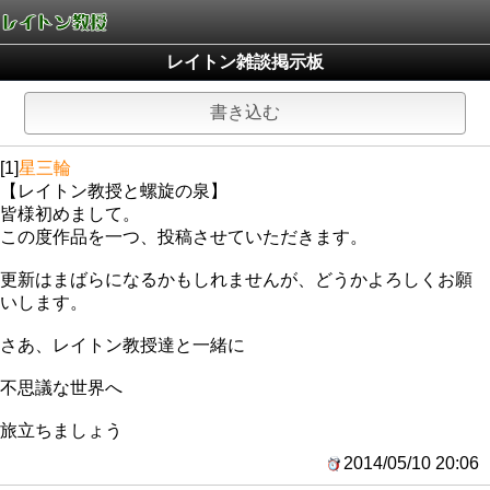
レイトン雑談掲示板
書き込む
[1]
星三輪
【レイトン教授と螺旋の泉】
皆様初めまして。
この度作品を一つ、投稿させていただきます。
更新はまばらになるかもしれませんが、どうかよろしくお願
いします。
さあ、レイトン教授達と一緒に
不思議な世界へ
旅立ちましょう
2014/05/10 20:06