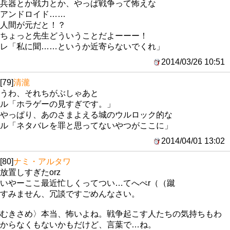
兵器とか戦力とか、やっぱ戦争って怖えな
アンドロイド……
人間が元だと！？
ちょっと先生どういうことだよーーー！
レ「私に聞……というか近寄らないでくれ」
2014/03/26 10:51
[79]
清瀧
うわ、それちがぶしゃあと
ル「ホラゲーの見すぎです。」
やっぱり、あのさまよえる城のウルロック的な
ル「ネタバレを罪と思ってないやつがここに」
2014/04/01 13:02
[80]
ナミ・アルタワ
放置しすぎたorz
いやーここ最近忙しくってつい…てへぺr（（蹴
すみません、冗談ですごめんなさい。
むきさめ〉本当、怖いよね。戦争起こす人たちの気持ちもわ
からなくもないかもだけど、言葉で…ね。