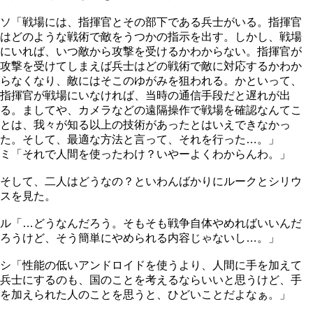
ソ「戦場には、指揮官とその部下である兵士がいる。指揮官
はどのような戦術で敵をうつかの指示を出す。しかし、戦場
にいれば、いつ敵から攻撃を受けるかわからない。指揮官が
攻撃を受けてしまえば兵士はどの戦術で敵に対応するかわか
らなくなり、敵にはそこのゆがみを狙われる。かといって、
指揮官が戦場にいなければ、当時の通信手段だと遅れが出
る。ましてや、カメラなどの遠隔操作で戦場を確認なんてこ
とは、我々が知る以上の技術があったとはいえできなかっ
た。そして、最適な方法と言って、それを行った…。」
ミ「それで人間を使ったわけ？いやーよくわからんわ。」
そして、二人はどうなの？といわんばかりにルークとシリウ
スを見た。
ル「…どうなんだろう。そもそも戦争自体やめればいいんだ
ろうけど、そう簡単にやめられる内容じゃないし…。」
シ「性能の低いアンドロイドを使うより、人間に手を加えて
兵士にするのも、国のことを考えるならいいと思うけど、手
を加えられた人のことを思うと、ひどいことだよなぁ。」