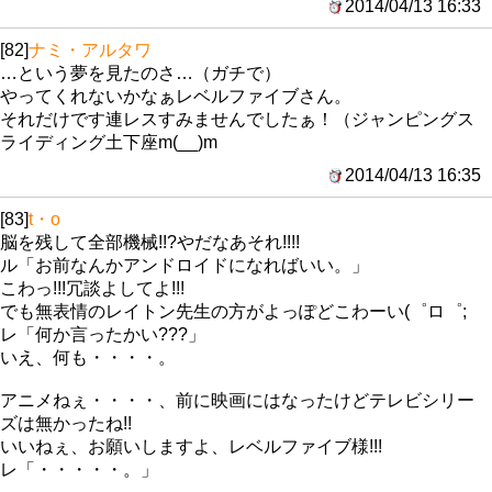
2014/04/13 16:33
[82]
ナミ・アルタワ
…という夢を見たのさ…（ガチで）
やってくれないかなぁレベルファイブさん。
それだけです連レスすみませんでしたぁ！（ジャンピングス
ライディング土下座m(__)m
2014/04/13 16:35
[83]
t・o
脳を残して全部機械!!?やだなあそれ!!!!
ル「お前なんかアンドロイドになればいい。」
こわっ!!!冗談よしてよ!!!
でも無表情のレイトン先生の方がよっぽどこわーい(゜ロ゜;
レ「何か言ったかい???」
いえ、何も・・・・。
アニメねぇ・・・・、前に映画にはなったけどテレビシリー
ズは無かったね!!
いいねぇ、お願いしますよ、レベルファイブ様!!!
レ「・・・・・。」