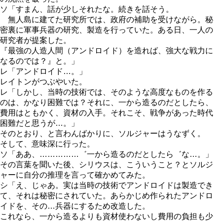
ソ「すまん、話が少しそれたな。続きを話そう。
無人島に建てた研究所では、政府の補助を受けながら。秘
密裏に軍事兵器の研究、製造を行っていた。ある日、一人の
研究者が提案した。
『最強の人造人間（アンドロイド）を造れば、強大な戦力に
なるのでは？』と。」
レ「アンドロイド…。」
レイトンがつぶやいた。
レ「しかし、当時の技術では、そのような高度なものを作る
のは、かなり困難では？それに、一から造るのだとしたら、
費用はともかく、資材の入手。それこそ、戦争があった時代
困難だと思うが…。」
そのとおり、と言わんばかりに、ソルジャーはうなずく。
そして、意味深に行った。
ソ「ああ、……………゛一から造るのだとしたら゛な…。」
その言葉を聞いた後、シリウスは、こういうこと？とソルジ
ャーに自分の推理を言って確かめてみた。
シ「え、じゃあ。実は当時の技術でアンドロイドは製造でき
て、それは秘密にされていた。あらかじめ作られたアンドロ
イドを、その…兵器にするため改造した。
これなら、一から造るよりも資材使わないし費用の負担も少