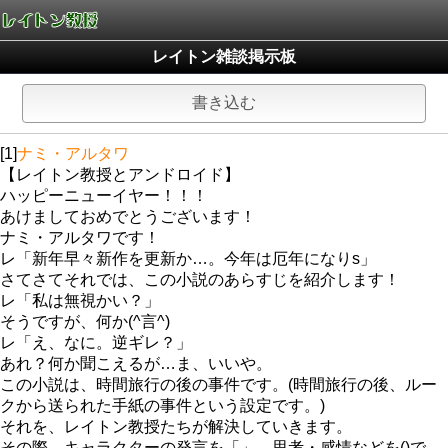
レイトン雑談掲示板
書き込む
[1]
ナミ・アルタワ
【レイトン教授とアンドロイド】
ハッピーニューイヤー！！！
あけましておめでとうございます！
ナミ・アルタワです！
レ「新年早々新作を更新か…。今年は厄年になりs」
さてさてそれでは、この小説のあらすじを紹介します！
レ「私は無視かい？」
そうですが、何か(^言^)
レ「え、なに。逆ギレ？」
あれ？何か聞こえるが…ま、いいや。
この小説は、時間旅行の後の事件です。(時間旅行の後、ルー
クから送られた手紙の事件という設定です。)
それを、レイトン教授たちが解決していきます。
その際、キャラクターの発言を「」。思考・感情などを()で