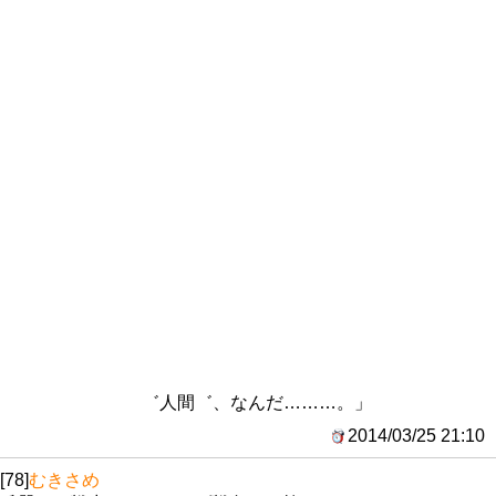
゛人間゛、なんだ………。」
2014/03/25 21:10
[78]
むきさめ