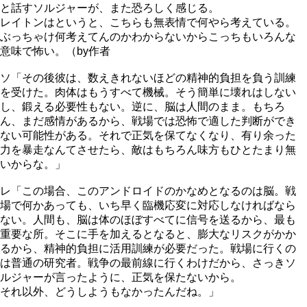
と話すソルジャーが、また恐ろしく感じる。
レイトンはというと、こちらも無表情で何やら考えている。
ぶっちゃけ何考えてんのかわからないからこっちもいろんな
意味で怖い。（by作者
ソ「その後彼は、数えきれないほどの精神的負担を負う訓練
を受けた。肉体はもうすべて機械。そう簡単に壊れはしない
し、鍛える必要性もない。逆に、脳は人間のまま。もちろ
ん、まだ感情があるから、戦場では恐怖で適した判断ができ
ない可能性がある。それで正気を保てなくなり、有り余った
力を暴走なんてさせたら、敵はもちろん味方もひとたまり無
いからな。」
レ「この場合、このアンドロイドのかなめとなるのは脳。戦
場で何かあっても、いち早く臨機応変に対応しなければなら
ない。人間も、脳は体のほぼすべてに信号を送るから、最も
重要な所。そこに手を加えるとなると、膨大なリスクがかか
るから、精神的負担に活用訓練が必要だった。戦場に行くの
は普通の研究者。戦争の最前線に行くわけだから、さっきソ
ルジャーが言ったように、正気を保たないから。
それ以外、どうしようもなかったんだね。」