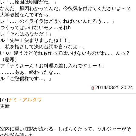
レ「…原因は明確だね。」
なんだ、原因わかってんだ。今後気を付けてくださいよ～？
大学教授なんですから。
レ「…このイライラはどうすればいいんだろう…。」
つくってはいけないモノ…それh
レ「それはあなただ！」
ル「先生！決まりましたね！！」
…私を指さして決め台詞を言うなよ…。
t・o〉違うけどそれも作ってはいけないものだね…。んっ？
（悪寒）
ア「ナミさーん！お料理の差し入れですよー！」
………あぁ、終わったな…。
ル「ご愁傷様です…。」
2014/03/25 20:24
[77]
ナミ・アルタワ
更新
室内に重い沈黙が流れる。しばらくたって、ソルジャーがそ
の沈黙を破った。