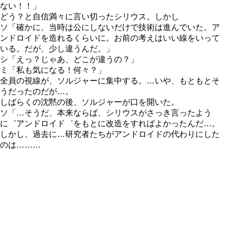
ない！！」
どう？と自信満々に言い切ったシリウス。しかし
ソ「確かに、当時は公にしないだけで技術は進んでいた。ア
ンドロイドを造れるくらいに。お前の考えはいい線をいって
いる。だが、少し違うんだ。」
シ「えっ？じゃあ、どこが違うの？」
ミ「私も気になる！何々？」
全員の視線が、ソルジャーに集中する。…いや、もともとそ
うだったのだが…。
しばらくの沈黙の後、ソルジャーが口を開いた。
ソ「…そうだ、本来ならば、シリウスがさっき言ったよう
に゛アンドロイド゛をもとに改造をすればよかったんだ…。
しかし、過去に…研究者たちがアンドロイドの代わりにした
のは………