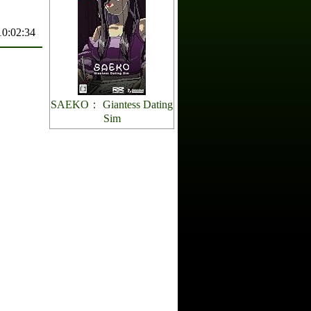
10:02:34
SAEKO： Giantess Dating
Sim