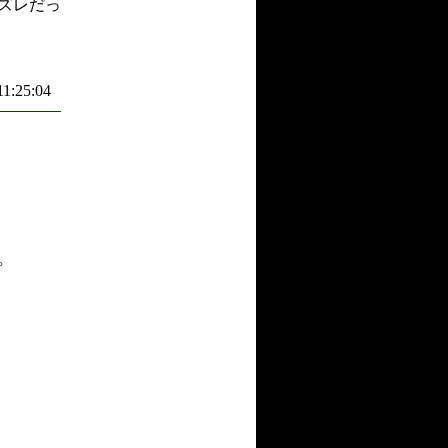
ズレだっ
11:25:04
。