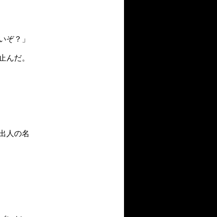
いぞ？」
止んだ。
出人の名