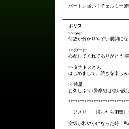
バートン強い！チェルミー警
ボリス
>>town
何故か分かりやすい展開にな
>>のーた
心配してくれてありがとう(笑
>>タナトスさん
はじめまして。続きを楽しみに
>>茜星
お久しぶり♪警察組は強い設
**************************
「アメリー、帰ったら消毒し
空気が和やかになった時、私