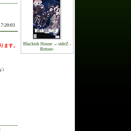
17:20:03
Blackish House ←sideZ -
ります。
Retour-
な）