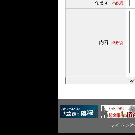
なまえ
※必須
内容
※必須
レイトン教