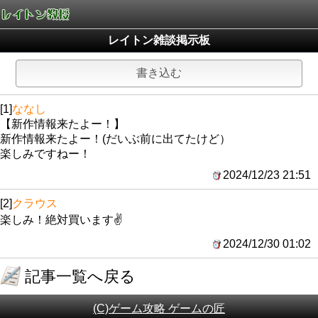
レイトン雑談掲示板
書き込む
[1]
ななし
【新作情報来たよー！】
新作情報来たよー！(だいぶ前に出てたけど）
楽しみですねー！
2024/12/23 21:51
[2]
クラウス
楽しみ！絶対買います✌️
2024/12/30 01:02
記事一覧へ戻る
(C)ゲーム攻略 ゲームの匠