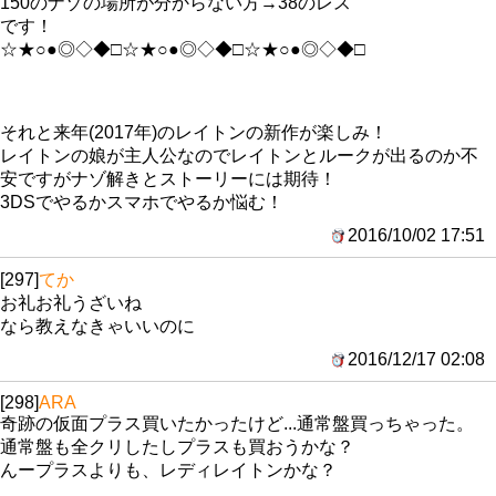
150のナゾの場所が分からない方→38のレス
です！
☆★○●◎◇◆□☆★○●◎◇◆□☆★○●◎◇◆□
それと来年(2017年)のレイトンの新作が楽しみ！
レイトンの娘が主人公なのでレイトンとルークが出るのか不
安ですがナゾ解きとストーリーには期待！
3DSでやるかスマホでやるか悩む！
2016/10/02 17:51
[297]
てか
お礼お礼うざいね
なら教えなきゃいいのに
2016/12/17 02:08
[298]
ARA
奇跡の仮面プラス買いたかったけど...通常盤買っちゃった。
通常盤も全クリしたしプラスも買おうかな？
んープラスよりも、レディレイトンかな？