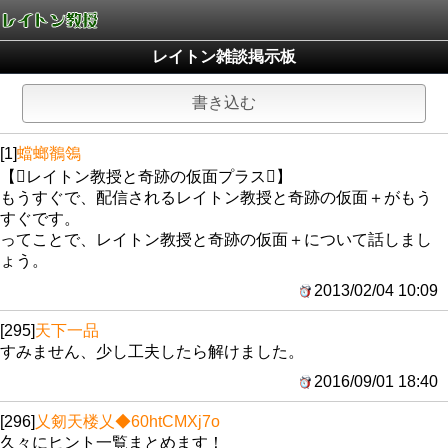
レイトン雑談掲示板
書き込む
[1]
蟷螂鶺鴒
【レイトン教授と奇跡の仮面プラス】
もうすぐで、配信されるレイトン教授と奇跡の仮面＋がもう
すぐです。
ってことで、レイトン教授と奇跡の仮面＋について話しまし
ょう。
2013/02/04 10:09
[295]
天下一品
すみません、少し工夫したら解けました。
2016/09/01 18:40
[296]
乂剱天楼乂
◆60htCMXj7o
久々にヒント一覧まとめます！