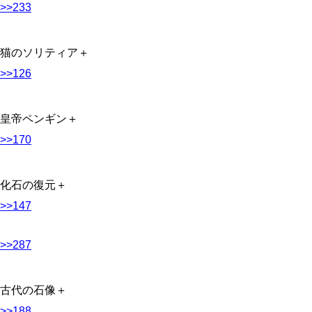
>>233
猫のソリティア＋
>>126
皇帝ペンギン＋
>>170
化石の復元＋
>>147
>>287
古代の石像＋
>>188