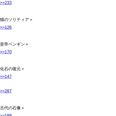
>>233
猫のソリティア＋
>>126
皇帝ペンギン＋
>>170
化石の復元＋
>>147
>>287
古代の石像＋
>>188