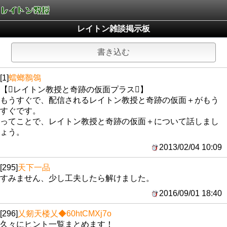
レイトン雑談掲示板
書き込む
[1]
蟷螂鶺鴒
【レイトン教授と奇跡の仮面プラス】
もうすぐで、配信されるレイトン教授と奇跡の仮面＋がもう
すぐです。
ってことで、レイトン教授と奇跡の仮面＋について話しまし
ょう。
2013/02/04 10:09
[295]
天下一品
すみません、少し工夫したら解けました。
2016/09/01 18:40
[296]
乂剱天楼乂
◆60htCMXj7o
久々にヒント一覧まとめます！