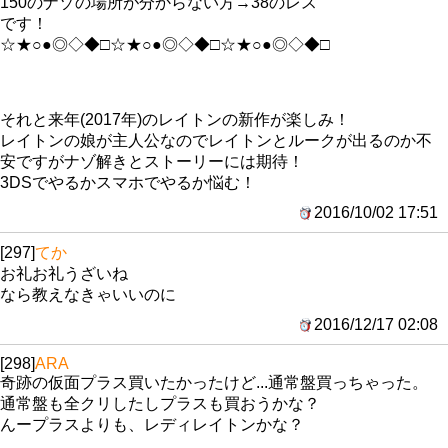
150のナゾの場所が分からない方→38のレス
です！
☆★○●◎◇◆□☆★○●◎◇◆□☆★○●◎◇◆□
それと来年(2017年)のレイトンの新作が楽しみ！
レイトンの娘が主人公なのでレイトンとルークが出るのか不
安ですがナゾ解きとストーリーには期待！
3DSでやるかスマホでやるか悩む！
2016/10/02 17:51
[297]
てか
お礼お礼うざいね
なら教えなきゃいいのに
2016/12/17 02:08
[298]
ARA
奇跡の仮面プラス買いたかったけど...通常盤買っちゃった。
通常盤も全クリしたしプラスも買おうかな？
んープラスよりも、レディレイトンかな？