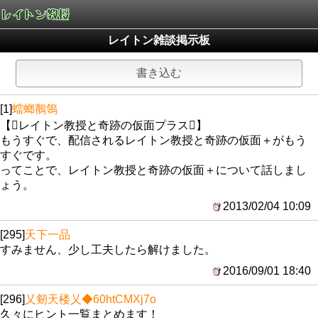
レイトン雑談掲示板
書き込む
[1]
蟷螂鶺鴒
【レイトン教授と奇跡の仮面プラス】
もうすぐで、配信されるレイトン教授と奇跡の仮面＋がもう
すぐです。
ってことで、レイトン教授と奇跡の仮面＋について話しまし
ょう。
2013/02/04 10:09
[295]
天下一品
すみません、少し工夫したら解けました。
2016/09/01 18:40
[296]
乂剱天楼乂
◆60htCMXj7o
久々にヒント一覧まとめます！