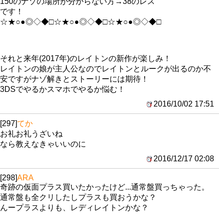
150のナゾの場所が分からない方→38のレス
です！
☆★○●◎◇◆□☆★○●◎◇◆□☆★○●◎◇◆□
それと来年(2017年)のレイトンの新作が楽しみ！
レイトンの娘が主人公なのでレイトンとルークが出るのか不
安ですがナゾ解きとストーリーには期待！
3DSでやるかスマホでやるか悩む！
2016/10/02 17:51
[297]
てか
お礼お礼うざいね
なら教えなきゃいいのに
2016/12/17 02:08
[298]
ARA
奇跡の仮面プラス買いたかったけど...通常盤買っちゃった。
通常盤も全クリしたしプラスも買おうかな？
んープラスよりも、レディレイトンかな？