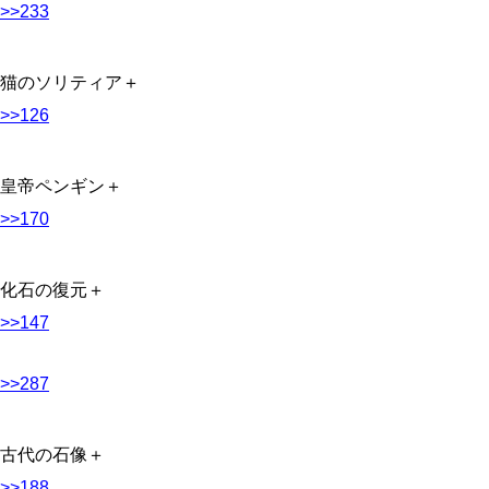
>>233
猫のソリティア＋
>>126
皇帝ペンギン＋
>>170
化石の復元＋
>>147
>>287
古代の石像＋
>>188