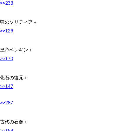
>>233
猫のソリティア＋
>>126
皇帝ペンギン＋
>>170
化石の復元＋
>>147
>>287
古代の石像＋
>>188