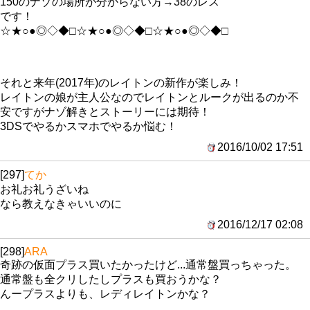
150のナゾの場所が分からない方→38のレス
です！
☆★○●◎◇◆□☆★○●◎◇◆□☆★○●◎◇◆□
それと来年(2017年)のレイトンの新作が楽しみ！
レイトンの娘が主人公なのでレイトンとルークが出るのか不
安ですがナゾ解きとストーリーには期待！
3DSでやるかスマホでやるか悩む！
2016/10/02 17:51
[297]
てか
お礼お礼うざいね
なら教えなきゃいいのに
2016/12/17 02:08
[298]
ARA
奇跡の仮面プラス買いたかったけど...通常盤買っちゃった。
通常盤も全クリしたしプラスも買おうかな？
んープラスよりも、レディレイトンかな？