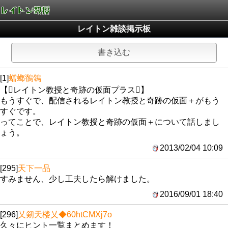
レイトン雑談掲示板
書き込む
[1]
蟷螂鶺鴒
【レイトン教授と奇跡の仮面プラス】
もうすぐで、配信されるレイトン教授と奇跡の仮面＋がもう
すぐです。
ってことで、レイトン教授と奇跡の仮面＋について話しまし
ょう。
2013/02/04 10:09
[295]
天下一品
すみません、少し工夫したら解けました。
2016/09/01 18:40
[296]
乂剱天楼乂
◆60htCMXj7o
久々にヒント一覧まとめます！