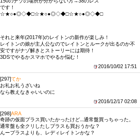
150のナゾの場所が分からない方→38のレス
です！
☆★○●◎◇◆□☆★○●◎◇◆□☆★○●◎◇◆□
それと来年(2017年)のレイトンの新作が楽しみ！
レイトンの娘が主人公なのでレイトンとルークが出るのか不
安ですがナゾ解きとストーリーには期待！
3DSでやるかスマホでやるか悩む！
2016/10/02 17:51
[297]
てか
お礼お礼うざいね
なら教えなきゃいいのに
2016/12/17 02:08
[298]
ARA
奇跡の仮面プラス買いたかったけど...通常盤買っちゃった。
通常盤も全クリしたしプラスも買おうかな？
んープラスよりも、レディレイトンかな？