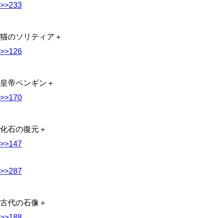
>>233
猫のソリティア＋
>>126
皇帝ペンギン＋
>>170
化石の復元＋
>>147
>>287
古代の石像＋
>>188