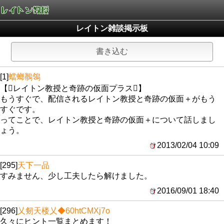
レイトン雑談掲示板
書き込む
[1]
蟷螂鶺鴒
【レイトン教授と奇跡の仮面プラス】
もうすぐで、配信されるレイトン教授と奇跡の仮面＋がもう
すぐです。
ってことで、レイトン教授と奇跡の仮面＋について話しまし
ょう。
2013/02/04 10:09
[295]
天下一品
すみません、少し工夫したら解けました。
2016/09/01 18:40
[296]
乂剱天楼乂
◆60htCMXj7o
久々にヒント一覧まとめます！