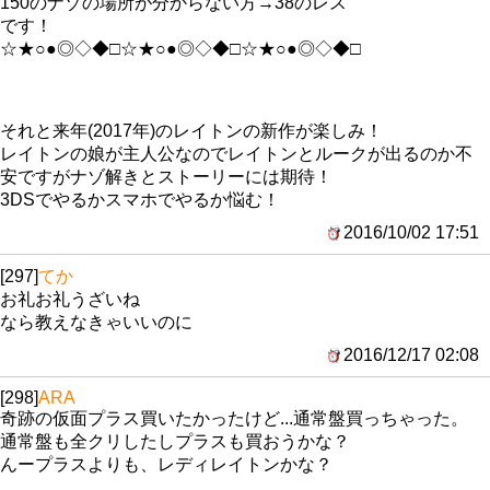
150のナゾの場所が分からない方→38のレス
です！
☆★○●◎◇◆□☆★○●◎◇◆□☆★○●◎◇◆□
それと来年(2017年)のレイトンの新作が楽しみ！
レイトンの娘が主人公なのでレイトンとルークが出るのか不
安ですがナゾ解きとストーリーには期待！
3DSでやるかスマホでやるか悩む！
2016/10/02 17:51
[297]
てか
お礼お礼うざいね
なら教えなきゃいいのに
2016/12/17 02:08
[298]
ARA
奇跡の仮面プラス買いたかったけど...通常盤買っちゃった。
通常盤も全クリしたしプラスも買おうかな？
んープラスよりも、レディレイトンかな？