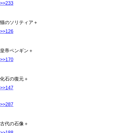
>>233
猫のソリティア＋
>>126
皇帝ペンギン＋
>>170
化石の復元＋
>>147
>>287
古代の石像＋
>>188