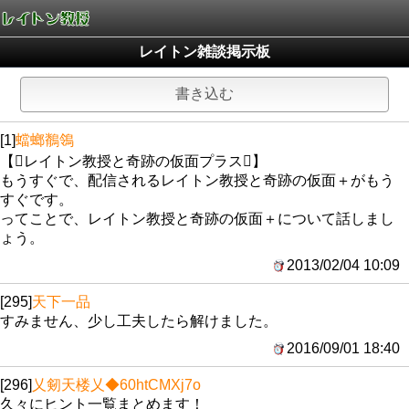
レイトン雑談掲示板
書き込む
[1]
蟷螂鶺鴒
【レイトン教授と奇跡の仮面プラス】
もうすぐで、配信されるレイトン教授と奇跡の仮面＋がもう
すぐです。
ってことで、レイトン教授と奇跡の仮面＋について話しまし
ょう。
2013/02/04 10:09
[295]
天下一品
すみません、少し工夫したら解けました。
2016/09/01 18:40
[296]
乂剱天楼乂
◆60htCMXj7o
久々にヒント一覧まとめます！