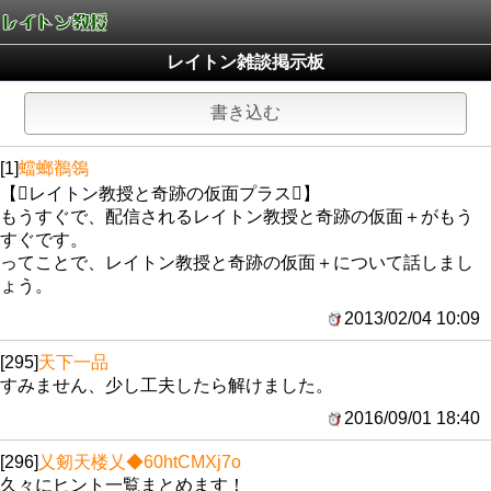
レイトン雑談掲示板
書き込む
[1]
蟷螂鶺鴒
【レイトン教授と奇跡の仮面プラス】
もうすぐで、配信されるレイトン教授と奇跡の仮面＋がもう
すぐです。
ってことで、レイトン教授と奇跡の仮面＋について話しまし
ょう。
2013/02/04 10:09
[295]
天下一品
すみません、少し工夫したら解けました。
2016/09/01 18:40
[296]
乂剱天楼乂
◆60htCMXj7o
久々にヒント一覧まとめます！