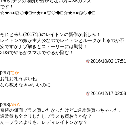
150のナゾの場所が分からない方→38のレス
です！
☆★○●◎◇◆□☆★○●◎◇◆□☆★○●◎◇◆□
それと来年(2017年)のレイトンの新作が楽しみ！
レイトンの娘が主人公なのでレイトンとルークが出るのか不
安ですがナゾ解きとストーリーには期待！
3DSでやるかスマホでやるか悩む！
2016/10/02 17:51
[297]
てか
お礼お礼うざいね
なら教えなきゃいいのに
2016/12/17 02:08
[298]
ARA
奇跡の仮面プラス買いたかったけど...通常盤買っちゃった。
通常盤も全クリしたしプラスも買おうかな？
んープラスよりも、レディレイトンかな？