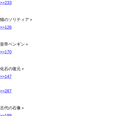
>>233
猫のソリティア＋
>>126
皇帝ペンギン＋
>>170
化石の復元＋
>>147
>>287
古代の石像＋
>>188