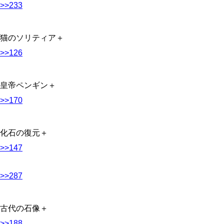
>>233
猫のソリティア＋
>>126
皇帝ペンギン＋
>>170
化石の復元＋
>>147
>>287
古代の石像＋
>>188