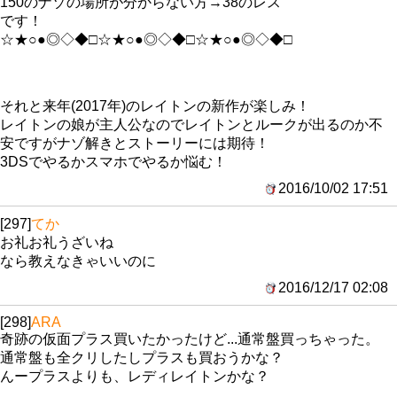
150のナゾの場所が分からない方→38のレス
です！
☆★○●◎◇◆□☆★○●◎◇◆□☆★○●◎◇◆□
それと来年(2017年)のレイトンの新作が楽しみ！
レイトンの娘が主人公なのでレイトンとルークが出るのか不
安ですがナゾ解きとストーリーには期待！
3DSでやるかスマホでやるか悩む！
2016/10/02 17:51
[297]
てか
お礼お礼うざいね
なら教えなきゃいいのに
2016/12/17 02:08
[298]
ARA
奇跡の仮面プラス買いたかったけど...通常盤買っちゃった。
通常盤も全クリしたしプラスも買おうかな？
んープラスよりも、レディレイトンかな？