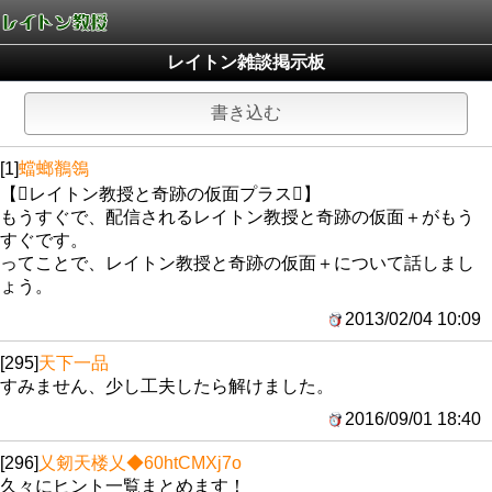
レイトン雑談掲示板
書き込む
[1]
蟷螂鶺鴒
【レイトン教授と奇跡の仮面プラス】
もうすぐで、配信されるレイトン教授と奇跡の仮面＋がもう
すぐです。
ってことで、レイトン教授と奇跡の仮面＋について話しまし
ょう。
2013/02/04 10:09
[295]
天下一品
すみません、少し工夫したら解けました。
2016/09/01 18:40
[296]
乂剱天楼乂
◆60htCMXj7o
久々にヒント一覧まとめます！