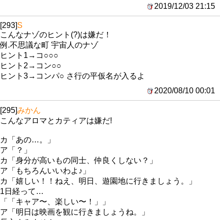
2019/12/03 21:15
[293]
S
こんなナゾのヒント(?)は嫌だ！
例.不思議な町 宇宙人のナゾ
ヒント1→コ○○○
ヒント2→コン○○
ヒント3→コンパ○ さ行の平仮名が入るよ
2020/08/10 00:01
[295]
みかん
こんなアロマとカティアは嫌だ!
カ「あの…。」
ア「？」
カ「身分が高いもの同士、仲良くしない？」
ア「もちろんいいわよ♪」
カ「嬉しい！！ねえ、明日、遊園地に行きましょう。」
1日経って…
「「キャア〜、楽しい〜！」」
ア「明日は映画を観に行きましょうね。」