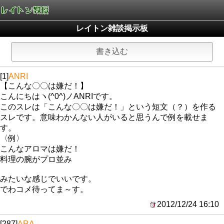
レイトン雑談掲示板
書き込む
[1]
ANRI
【こんな〇〇は嫌だ！】
こんにちはヽ(^0^)ノANRIです。
このスレは「こんな〇〇は嫌だ！」という短文（？）を作る
スレです。意味わかんない人がいると思うんで例を載せま
す。
〈例〉
こんなアロマは嫌だ！
料理の腕がプロ並み
みたいな感じでいいです。
でわコメ待ってま～す。
2012/12/24 16:10
[287]
ARA