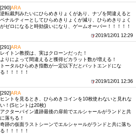
[290]
ARA
逆転裁判みたいにひらめきりょくがあり、ナゾを間違えると
ペナルティーとしてひらめきりょくが減り、ひらめきりょく
がゼロになると時効扱いになり、ゲームオーバー！！！！！
2019/12/01 12:29
[291]
ARA
レイトン教授は、実はクローンだった！
よりによって間違えると獲得ピカラット数が増える！
トータルひらめき指数が一定以下だとバットエンドにな
る！！！！！
2019/12/01 12:36
[292]
ARA
ヒントを見るとき、ひらめきコインを10枚使わないと見れな
い！(Sヒントは20枚)
アクターバイン遺跡最後の扉前でエルシャールがランドと共
に落ちる！
奇跡の仮面ラストシーンでエルシャールがランドと共に落ち
る！！！！！