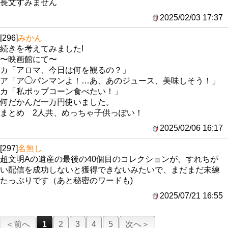
長文すみません
2025/02/03 17:37
[296]
みかん
続きを考えてみました!
〜映画館にて〜
カ「アロマ、今日は何を観るの？」
ア「ア◯パンマンよ！…あ、あのジュース、美味しそう！」
カ「私ポップコーン食べたい！」
何だかんだ一万円使いました。
まとめ 2人共、めっちゃ子供っぽい！
2025/02/06 16:17
[297]
名無し
超文明Aの遺産の最後の40個目のコレクションが、すれちが
い配信を成功しないと獲得できないみたいで、まだまだ未練
たっぷりです（あと秘密のワードも)
2025/07/21 16:55
＜前へ
1
2
3
4
5
次へ＞