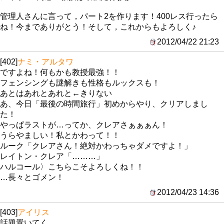
管理人さんに言って，パート2を作ります！400レス行ったら
ね！今までありがとう！そして，これからもよろしく♪
2012/04/22 21:23
[402]
ナミ・アルタワ
ですよね！何もかも教授最強！！
フェンシングも謎解きも性格もルックスも！
あとはあれとあれと←きりない
あ、今日「最後の時間旅行」初めからやり、クリアしまし
た！
やっぱラストが…ってか、クレアさぁぁぁん！
うらやましい！私とかわって！！
ルーク「クレアさん！絶対かわっちゃダメですよ！」
レイトン・クレア「………」
ハルコール〉こちらこそよろしくね！！
…長々とゴメン！
2012/04/23 14:36
[403]
アイリス
話題置いてく