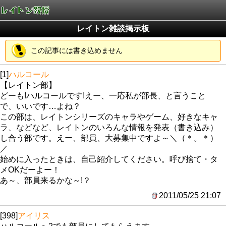
レイトン雑談掲示板
この記事には書き込めません
[1]
ハルコール
【レイトン部】
どーも!ハルコールです!えー、一応私が部長、と言うこと
で、いいです…よね？
この部は、レイトンシリーズのキャラやゲーム、好きなキャ
ラ、などなど、レイトンのいろんな情報を発表（書き込み）
し合う部です。えー、部員、大募集中ですよ～＼（＊。＊）
／
始めに入ったときは、自己紹介してください。呼び捨て・タ
メOKだーよー！
あ～、部員来るかな～!？
2011/05/25 21:07
[398]
アイリス