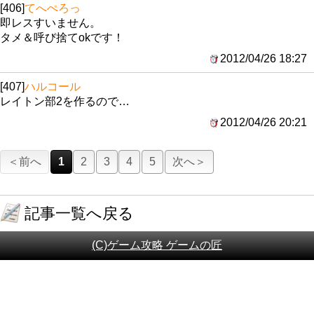
[406]
てへぺろっ
即レスすいません。
タメ＆呼び捨てokです！
2012/04/26 18:27
[407]
ハルコール
レイトン部2を作るので…
2012/04/26 20:21
＜前へ
1
2
3
4
5
次へ＞
記事一覧へ戻る
(C)ゲーム攻略 ゲームの匠