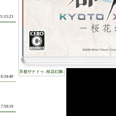
21:15:23
亰都ザナドゥ -桜花幻舞-
16:34:40
17:59:19