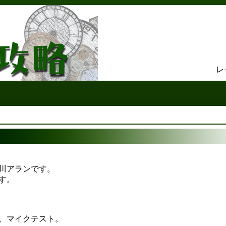
レ
川アランです。
す。
、マイクテスト。