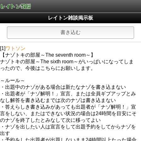
レイトン雑談掲示板
書き込む
[1]
ワトソン
【ナゾトキの部屋～The seventh room～】
ナゾトキの部屋～The sixth room～がいっぱいになってしま
ったので、今後はこちらにお願いします。
～ルール～
・出題中のナゾがある場合は新たなナゾを書き込まない
・出題者が「ナゾ解明！」宣言、または全員ギブアップとみ
なし解答を書き込むまでは次のナゾは書き込まない
・答えらしき書き込みがあっても出題者が「ナゾ解明！」宣
言をしない、またはできない状況の場合は24時間を目安にそ
のナゾを終了したとみなして次に移ってよい
・ナゾを出したい人は宣言をして出題予約をしてからナゾを
出す
・予約をした出題者が出題しないまま24時間以上たった場合