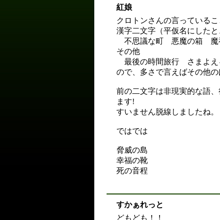
紅娘
クロトンさんの言っているこ
漢字二文字（平仮名にしたと
不思議な町 悪魔の箱 魔
その他
最後の時間旅行 さまよえる
ので、多さで言えばその他の
前の二文字は非現実的な語、
ます!
すいません脱線しましたね。
ではでは
脅威の島
幸福の靴
死の音程
すかぁれっと
どもども！！