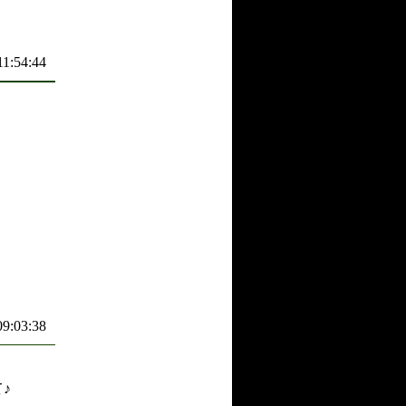
11:54:44
09:03:38
♪